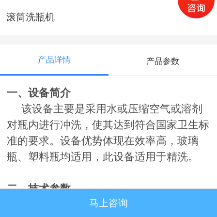
滚筒洗瓶机
产品详情
产品参数
一、设备简介
该设备主要是采用水或压缩空气或溶剂
对瓶内进行冲洗，使其达到符合国家卫生标
准的要求。设备优势体现在效率高，玻璃
瓶、塑料瓶均适用，此设备适用于精洗。
二、技术参数
马上咨询
◆
运转速度
80
瓶
/min
（
50ml
瓶）